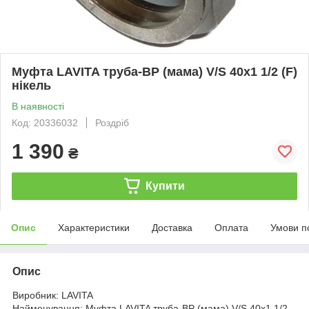
Муфта LAVITA труба-ВР (мама) V/S 40x1 1/2 (F)
нікель
В наявності
Код: 20336032
Роздріб
1 390
₴
Купити
Опис
Характеристики
Доставка
Оплата
Умови п
Опис
Виробник: LAVITA
Найменування: Муфта LAVITA труба-ВР (мама) V/S 40x1 1/2