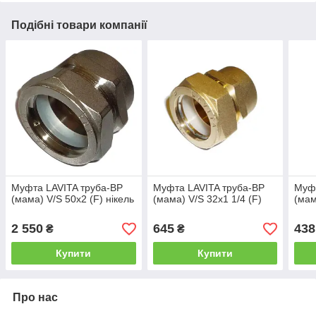
Подібні товари компанії
Муфта LAVITA труба-ВР
Муфта LAVITA труба-ВР
Муфт
(мама) V/S 50x2 (F) нікель
(мама) V/S 32x1 1/4 (F)
(мам
2 550
645
438
₴
₴
Купити
Купити
Про нас