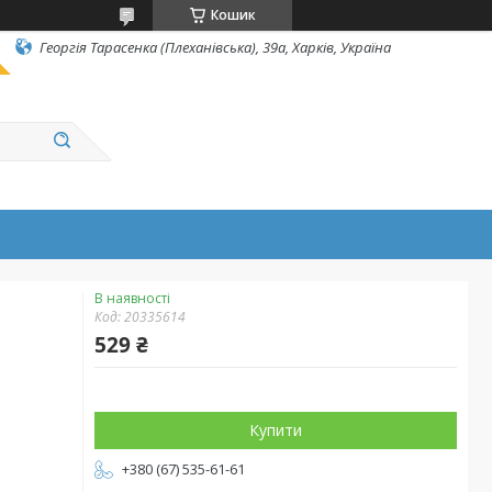
Кошик
Георгія Тарасенка (Плеханівська), 39а, Харків, Україна
В наявності
Код:
20335614
529 ₴
Купити
+380 (67) 535-61-61