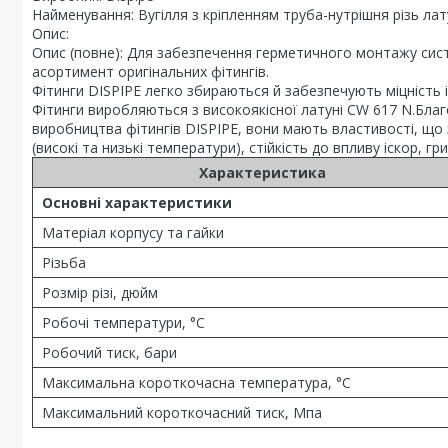
Найменування: Вугілля з кріпленням труба-нутрішня різь ла
Опис:
Опис (повне): Для забезпечення герметичного монтажу сис
асортимент оригінальних фітингів.
Фітинги DISPIPE легко збираються й забезпечують міцність і
Фітинги виробляються з високоякісної латуні CW 617 N.Бла
виробництва фітингів DISPIPE, вони мають властивості, що
(високі та низькі температури), стійкість до впливу іскор, гриз
Характеристика
Основні характеристики
Матеріал корпусу та гайки
Різьба
Розмір різі, дюйм
Робочі температури, °С
Робочий тиск, бари
Максимальна короткочасна температура, °C
Максимальний короткочасний тиск, Мпа