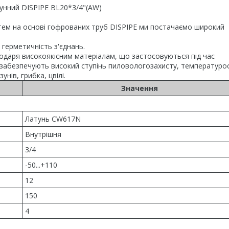
тунний DISPIPE BL20*3/4"(AW)
тем на основі гофрованих труб DISPIPE ми постачаємо широкий
 герметичність з'єднань.
годаря високоякісним матеріалам, що застосовуються під час
 забезпечують високий ступінь пиловологозахисту, температурос
унів, грибка, цвілі.
Значення
Латунь CW617N
Внутрішня
3/4
-50...+110
12
150
4