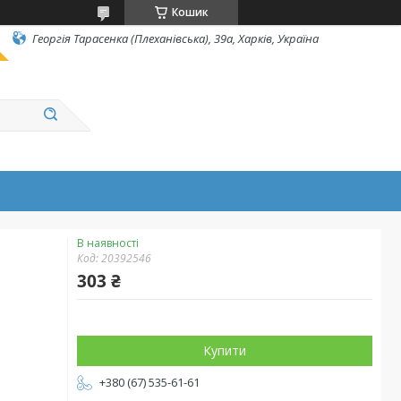
Кошик
Георгія Тарасенка (Плеханівська), 39а, Харків, Україна
В наявності
Код:
20392546
303 ₴
Купити
+380 (67) 535-61-61