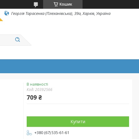
Кошик
Георгія Тарасенка (Плеханівська), 39а, Харків, Україна
В наявності
Код:
20392566
709 ₴
Купити
+380 (67) 535-61-61