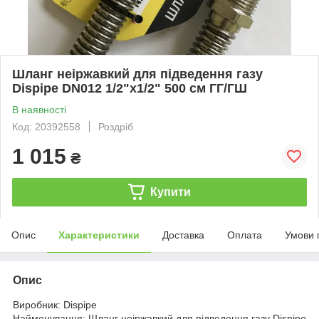
Шланг неіржавкий для підведення газу
Dispipe DN012 1/2"х1/2" 500 см ГГ/ГШ
В наявності
Код: 20392558
Роздріб
1 015
₴
Купити
Опис
Характеристики
Доставка
Оплата
Умови 
Опис
Виробник: Dispipe
Найменування: Шланг неіржавкий для підведення газу Dispipe