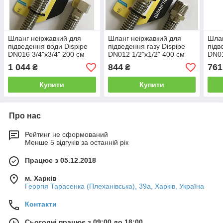
Шланг неіржавкий для
Шланг неіржавкий для
Шлан
підведення води Dispipe
підведення газу Dispipe
підв
DN016 3/4"х3/4" 200 см
DN012 1/2"х1/2" 400 см
DN01
ГГ/ГШ
ГГ/ГШ
ГГ/
1 044
844
761
₴
₴
Купити
Купити
Про нас
Рейтинг не сформований
Менше 5 відгуків за останній рік
Працює з 05.12.2018
м. Харків
Георгія Тарасенка (Плеханівська), 39а, Харків, Україна
Контакти
Сьогодні працює з 09:00 до 18:00