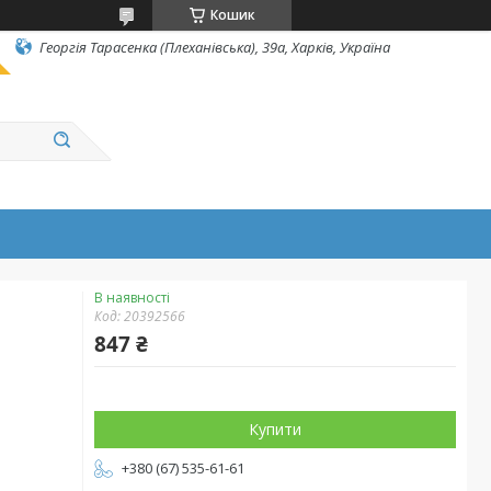
Кошик
Георгія Тарасенка (Плеханівська), 39а, Харків, Україна
В наявності
Код:
20392566
847 ₴
Купити
+380 (67) 535-61-61