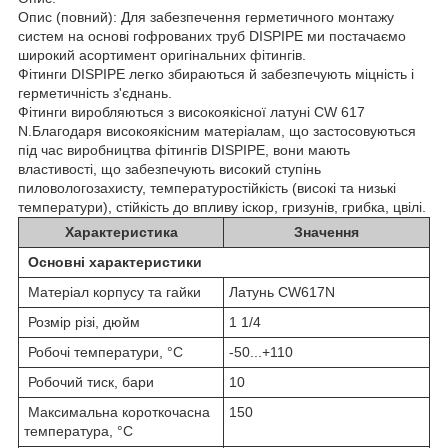
Опис (повний): Для забезпечення герметичного монтажу
систем на основі гофрованих труб DISPIPE ми постачаємо
широкий асортимент оригінальних фітингів.
Фітинги DISPIPE легко збираються й забезпечують міцність і
герметичність з'єднань.
Фітинги виробляються з високоякісної латуні CW 617
N.Благодаря високоякісним матеріалам, що застосовуються
під час виробництва фітингів DISPIPE, вони мають
властивості, що забезпечують високий ступінь
пиловологозахисту, температуростійкість (високі та низькі
температури), стійкість до впливу іскор, гризунів, грибка, цвілі.
Характеристика
Значення
Основні характеристики
Матеріал корпусу та гайки
Латунь CW617N
Розмір різі, дюйм
1 1/4
Робочі температури, °С
-50...+110
Робочий тиск, бари
10
Максимальна короткочасна
150
температура, °C