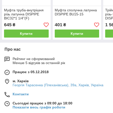
Муфта труба-внутрішня
Муфта сполучна латунна
Трій
різь латунна DISPIPE
DISPIPE BU15-15
різь
BIC32*1 1/4"(F)
DISP
(F)
645
401
1 5
₴
₴
Купити
Купити
Про нас
Рейтинг не сформований
Менше 5 відгуків за останній рік
Працює з 05.12.2018
м. Харків
Георгія Тарасенка (Плеханівська), 39а, Харків, Україна
Контакти
Сьогодні працює з 09:00 до 18:00
Показати весь графік роботи