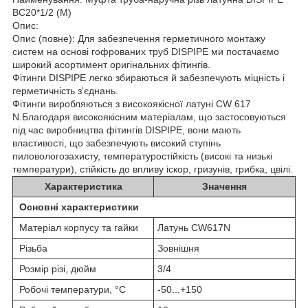
BC20*1/2 (M)
Опис:
Опис (повне): Для забезпечення герметичного монтажу
систем на основі гофрованих труб DISPIPE ми постачаємо
широкий асортимент оригінальних фітингів.
Фітинги DISPIPE легко збираються й забезпечують міцність і
герметичність з'єднань.
Фітинги виробляються з високоякісної латуні CW 617
N.Благодаря високоякісним матеріалам, що застосовуються
під час виробництва фітингів DISPIPE, вони мають
властивості, що забезпечують високий ступінь
пиловологозахисту, температуростійкість (високі та низькі
температури), стійкість до впливу іскор, гризунів, грибка, цвілі.
Характеристика
Значення
Основні характеристики
Матеріал корпусу та гайки
Латунь CW617N
Різьба
Зовнішня
Розмір різі, дюйм
3/4
Робочі температури, °С
-50...+150