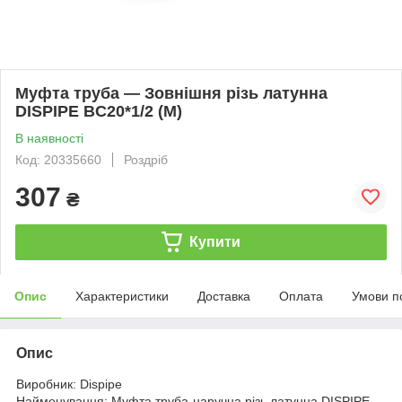
Муфта труба — Зовнішня різь латунна
DISPIPE BC20*1/2 (M)
В наявності
Код: 20335660
Роздріб
307
₴
Купити
Опис
Характеристики
Доставка
Оплата
Умови п
Опис
Виробник: Dispipe
Найменування: Муфта труба-наручна різь латунна DISPIPE