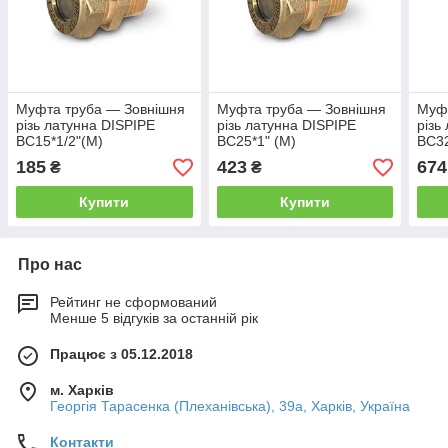
Муфта труба — Зовнішня
Муфта труба — Зовнішня
Муфт
різь латунна DISPIPE
різь латунна DISPIPE
різь
ВС15*1/2"(M)
BC25*1" (M)
BC32
185
423
674
₴
₴
Купити
Купити
Про нас
Рейтинг не сформований
Менше 5 відгуків за останній рік
Працює з 05.12.2018
м. Харків
Георгія Тарасенка (Плеханівська), 39а, Харків, Україна
Контакти