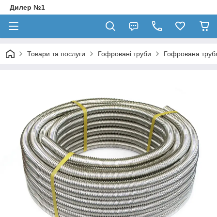
Дилер №1
Товари та послуги
Гофровані труби
Гофрована труба