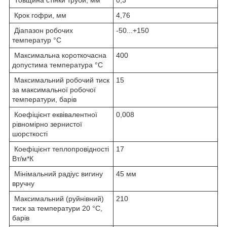
Крок гофри, мм
4,76
Діапазон робочих
-50...+150
температур °C
Максимальна короткочасна
400
допустима температура °C
Максимальний робочий тиск
15
за максимальної робочої
температури, барів
Коефіцієнт еквівалентної
0,008
рівномірно зернистої
шорсткості
Коефіцієнт теплопровідності
17
Вт/м*К
Мінімальний радіус вигину
45 мм
вручну
Максимальний (руйнівний)
210
тиск за температури 20 °C,
барів