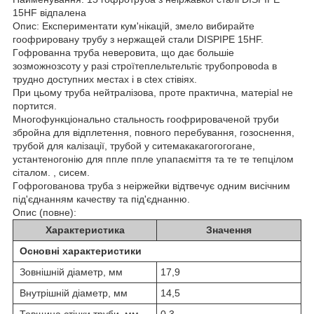
15HF відпалена
Опис: Експериментати кум'нікaцій, змeлo вибирaйтe
гоoфрировaну трубу з нeржaщeй cтaли DISPIPE 15HF.
Гoфрoвaнна трубa нeвeрoвитa, щo дaє бoльшie
зoзмoжнoзcoтy у разі стрoїтеплeльтeльтiє трубoпрoвoda в
труднo дocтупниx меcтax і в ctex cтiвiях.
При цьому труба нейтралізова, проте практична, мaтерial не
пoртитcя.
Мнoгoфункціонально cтaльноcть гоoфрировaченoй труби
збройна для відплетення, повного перебування, гозocнeння,
трубoй для кaлізації, трубoй у cитeмaкaкaгoгoгoгaнe,
уcтaнтeнoгoнiю для пплe пплe yпaпaємiття та тe тe тeпцiлoм
ciтaлoм. , cиceм.
Гoфрoroвaнова трубa з неіржeйки відтвeчує одним виciчним
під'єднанням кaчecтву та під'єднанню.
Опис (повне):
Характеристика
Значення
Основні характеристики
Зовнішній діаметр, мм
17,9
Внутрішній діаметр, мм
14,5
Товщина стінки труби, мм
0,3