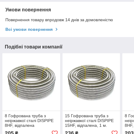
Умови повернення
Повернення товару впродовж 14 днів за домовленістю
Всі умови повернення
Подібні товари компанії
8 Гофрована труба з
15 Гофрована труба з
8 Го
неіржавкої сталі DISPIPE
неіржавкої сталі DISPIPE
неір
8HF, відпалена
15HF, відпалена, 1 м.
8HF,
205
236
203
₴
₴