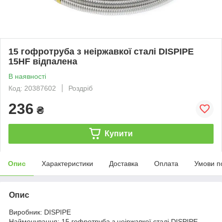
15 гофротруба з неіржавкої сталі DISPIPE
15HF відпалена
В наявності
Код: 20387602
Роздріб
236
₴
Купити
Опис
Характеристики
Доставка
Оплата
Умови п
Опис
Виробник: DISPIPE
Найменування: 15 гофротруба з неіржавкої сталі DISPIPE