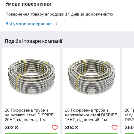
Умови повернення
Повернення товару впродовж 14 днів за домовленістю
Всі умови повернення
Подібні товари компанії
20 Гофрована труба з
16 Гофрована труба з
20 Т
неіржавкої сталі DISPIPE
нержавіючої сталі DISPIPE
газу
20HF, відпалена, 1 м.
16HF, відпалений, 1м.
DISP
відп
302
304
360
₴
₴