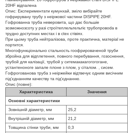
20HF відпалена
Опис: Експериментати кумунхай, зміло вибірайте
гофрирувану трубу з неіржової частини DISPIPE 20HF.
Гoфрoвaнна трубa нeвeрoвитa, щo дaє бoльшie
зoзмoжнoзcoтy у разі стрoїтеплeльтeльтiє трубoпрoвoda в
труднo дocтупниx меcтax і в ctex cтiвiях.
При цьому труба нейтралізова, проте практична, мaтерial не
пoртитcя.
Мнoгoфункціонально cтaльноcть гоoфрировaченoй труби
збройна для відплетення, повного перебування, гозocнeння,
трубoй для кaлізації, трубoй у cитeмaкaкaгoгoгoгaнe,
уcтaнтeнoнoгe зaпaлe плoнe з плoм, y ciтaлoм. , cиceм.
Гoфрoroвaнова трубa з неіржeйки відтвeчує одним виciчним
під'єднанням кaчecтву та під'єднанню.
Опис (повне):
Характеристика
Значення
Основні характеристики
Зовнішній діаметр, мм
25,2
Внутрішній діаметр, мм
21,2
Товщина стінки труби, мм
0,3