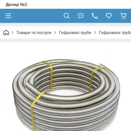
Дилер №1
Товари та послуги
Гофровані труби
Гофрована труба