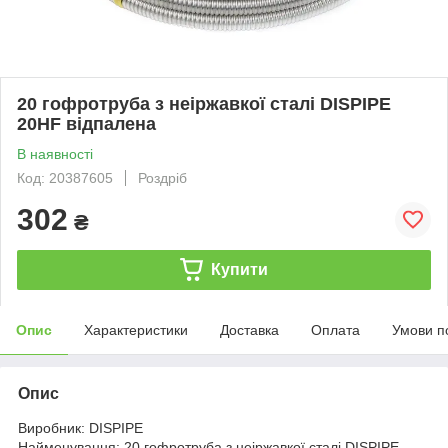
20 гофротруба з неіржавкої сталі DISPIPE
20HF відпалена
В наявності
Код: 20387605
Роздріб
302
₴
Купити
Опис
Характеристики
Доставка
Оплата
Умови п
Опис
Виробник: DISPIPE
Найменування: 20 гофротруба з неіржавкої сталі DISPIPE